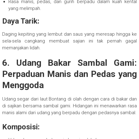
Rasa manis, pedas, dan gurih berpadu dalam kuah kental
yang melimpah.
Daya Tarik:
Daging kepiting yang lembut dan saus yang meresap hingga ke
sela-sela cangkang membuat sajian ini tak pernah gagal
memanjakan lidah.
6. Udang Bakar Sambal Gami:
Perpaduan Manis dan Pedas yang
Menggoda
Udang segar dari laut Bontang di olah dengan cara di bakar dan
di sajikan bersama sambal gami. Hidangan ini menawarkan rasa
manis alami dari udang yang berpadu dengan pedasnya sambal.
Komposisi: