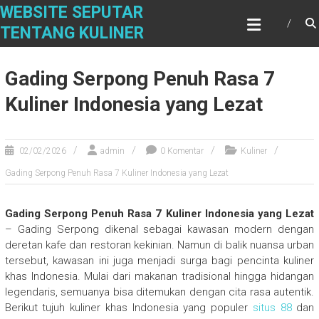
Skip
WEBSITE SEPUTAR
to
TENTANG KULINER
content
Gading Serpong Penuh Rasa 7
Kuliner Indonesia yang Lezat
02/02/2026
admin
0 Komentar
Kuliner
Gading Serpong Penuh Rasa 7 Kuliner Indonesia yang Lezat
Gading Serpong Penuh Rasa 7 Kuliner Indonesia yang Lezat
– Gading Serpong dikenal sebagai kawasan modern dengan
deretan kafe dan restoran kekinian. Namun di balik nuansa urban
tersebut, kawasan ini juga menjadi surga bagi pencinta kuliner
khas Indonesia. Mulai dari makanan tradisional hingga hidangan
legendaris, semuanya bisa ditemukan dengan cita rasa autentik.
Berikut tujuh kuliner khas Indonesia yang populer
situs 88
dan