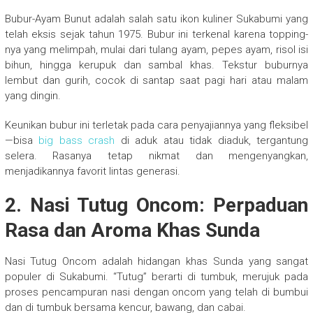
Bubur-Ayam Bunut adalah salah satu ikon kuliner Sukabumi yang
telah eksis sejak tahun 1975. Bubur ini terkenal karena topping-
nya yang melimpah, mulai dari tulang ayam, pepes ayam, risol isi
bihun, hingga kerupuk dan sambal khas. Tekstur buburnya
lembut dan gurih, cocok di santap saat pagi hari atau malam
yang dingin.
Keunikan bubur ini terletak pada cara penyajiannya yang fleksibel
—bisa
big bass crash
di aduk atau tidak diaduk, tergantung
selera. Rasanya tetap nikmat dan mengenyangkan,
menjadikannya favorit lintas generasi.
2. Nasi Tutug Oncom: Perpaduan
Rasa dan Aroma Khas Sunda
Nasi Tutug Oncom adalah hidangan khas Sunda yang sangat
populer di Sukabumi. “Tutug” berarti di tumbuk, merujuk pada
proses pencampuran nasi dengan oncom yang telah di bumbui
dan di tumbuk bersama kencur, bawang, dan cabai.