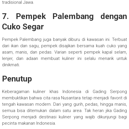
tradisional Jawa.
7. Pempek Palembang dengan
Cuko Segar
Pempek Palembang juga banyak diburu di kawasan ini. Terbuat
dari ikan dan sagu, pempek disajikan bersama kuah cuko yang
asam, manis, dan pedas. Varian seperti pempek kapal selam,
lenjer, dan adaan membuat kuliner ini selalu menarik untuk
dinikmati.
Penutup
Keberagaman kuliner khas Indonesia di Gading Serpong
membuktikan bahwa cita rasa Nusantara tetap menjadi favorit di
tengah kawasan modern. Dari yang gurih, pedas, hingga manis,
semua bisa ditemukan dalam satu area. Tak heran jika Gading
Serpong menjadi destinasi kuliner yang wajib dikunjungi bagi
pecinta makanan Indonesia.