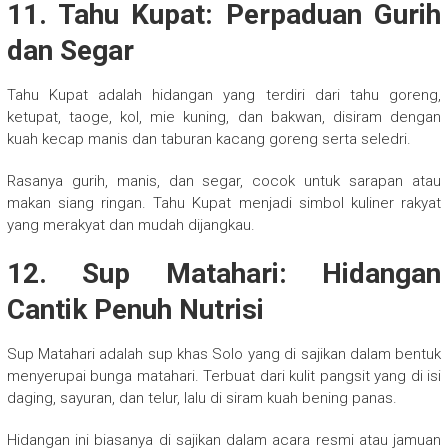
11. Tahu Kupat: Perpaduan Gurih
dan Segar
Tahu Kupat adalah hidangan yang terdiri dari tahu goreng,
ketupat, taoge, kol, mie kuning, dan bakwan, disiram dengan
kuah kecap manis dan taburan kacang goreng serta seledri.
Rasanya gurih, manis, dan segar, cocok untuk sarapan atau
makan siang ringan. Tahu Kupat menjadi simbol kuliner rakyat
yang merakyat dan mudah dijangkau.
12. Sup Matahari: Hidangan
Cantik Penuh Nutrisi
Sup Matahari adalah sup khas Solo yang di sajikan dalam bentuk
menyerupai bunga matahari. Terbuat dari kulit pangsit yang di isi
daging, sayuran, dan telur, lalu di siram kuah bening panas.
Hidangan ini biasanya di sajikan dalam acara resmi atau jamuan