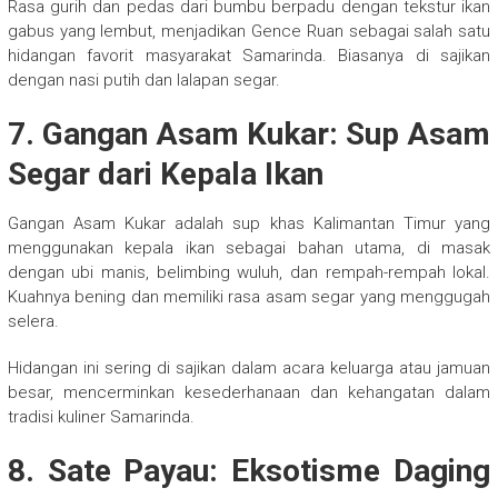
Rasa gurih dan pedas dari bumbu berpadu dengan tekstur ikan
gabus yang lembut, menjadikan Gence Ruan sebagai salah satu
hidangan favorit masyarakat Samarinda. Biasanya di sajikan
dengan nasi putih dan lalapan segar.
7. Gangan Asam Kukar: Sup Asam
Segar dari Kepala Ikan
Gangan Asam Kukar adalah sup khas Kalimantan Timur yang
menggunakan kepala ikan sebagai bahan utama, di masak
dengan ubi manis, belimbing wuluh, dan rempah-rempah lokal.
Kuahnya bening dan memiliki rasa asam segar yang menggugah
selera.
Hidangan ini sering di sajikan dalam acara keluarga atau jamuan
besar, mencerminkan kesederhanaan dan kehangatan dalam
tradisi kuliner Samarinda.
8. Sate Payau: Eksotisme Daging