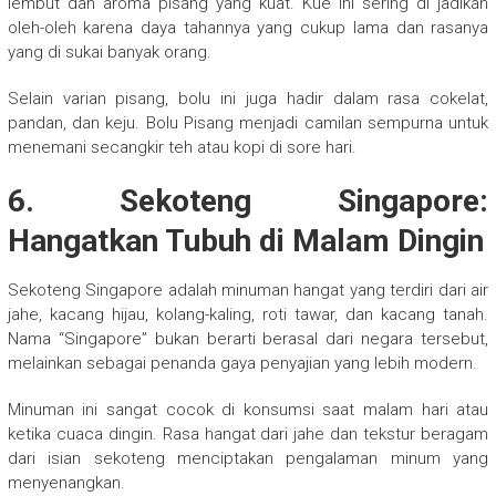
lembut dan aroma pisang yang kuat. Kue ini sering di jadikan
oleh-oleh karena daya tahannya yang cukup lama dan rasanya
yang di sukai banyak orang.
Selain varian pisang, bolu ini juga hadir dalam rasa cokelat,
pandan, dan keju. Bolu Pisang menjadi camilan sempurna untuk
menemani secangkir teh atau kopi di sore hari.
6. Sekoteng Singapore:
Hangatkan Tubuh di Malam Dingin
Sekoteng Singapore adalah minuman hangat yang terdiri dari air
jahe, kacang hijau, kolang-kaling, roti tawar, dan kacang tanah.
Nama “Singapore” bukan berarti berasal dari negara tersebut,
melainkan sebagai penanda gaya penyajian yang lebih modern.
Minuman ini sangat cocok di konsumsi saat malam hari atau
ketika cuaca dingin. Rasa hangat dari jahe dan tekstur beragam
dari isian sekoteng menciptakan pengalaman minum yang
menyenangkan.