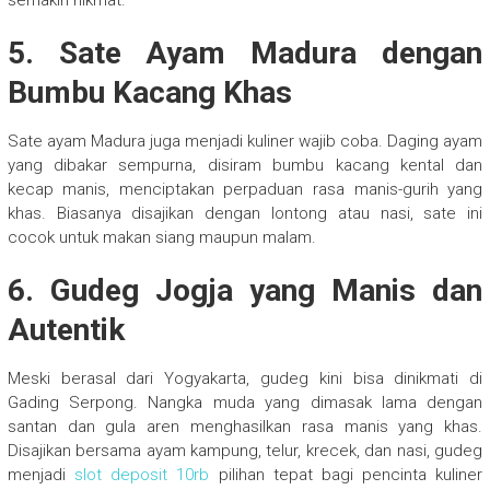
semakin nikmat.
5. Sate Ayam Madura dengan
Bumbu Kacang Khas
Sate ayam Madura juga menjadi kuliner wajib coba. Daging ayam
yang dibakar sempurna, disiram bumbu kacang kental dan
kecap manis, menciptakan perpaduan rasa manis-gurih yang
khas. Biasanya disajikan dengan lontong atau nasi, sate ini
cocok untuk makan siang maupun malam.
6. Gudeg Jogja yang Manis dan
Autentik
Meski berasal dari Yogyakarta, gudeg kini bisa dinikmati di
Gading Serpong. Nangka muda yang dimasak lama dengan
santan dan gula aren menghasilkan rasa manis yang khas.
Disajikan bersama ayam kampung, telur, krecek, dan nasi, gudeg
menjadi
slot deposit 10rb
pilihan tepat bagi pencinta kuliner