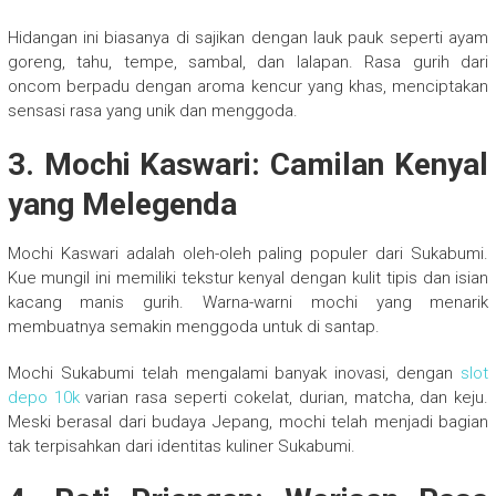
Hidangan ini biasanya di sajikan dengan lauk pauk seperti ayam
goreng, tahu, tempe, sambal, dan lalapan. Rasa gurih dari
oncom berpadu dengan aroma kencur yang khas, menciptakan
sensasi rasa yang unik dan menggoda.
3. Mochi Kaswari: Camilan Kenyal
yang Melegenda
Mochi Kaswari adalah oleh-oleh paling populer dari Sukabumi.
Kue mungil ini memiliki tekstur kenyal dengan kulit tipis dan isian
kacang manis gurih. Warna-warni mochi yang menarik
membuatnya semakin menggoda untuk di santap.
Mochi Sukabumi telah mengalami banyak inovasi, dengan
slot
depo 10k
varian rasa seperti cokelat, durian, matcha, dan keju.
Meski berasal dari budaya Jepang, mochi telah menjadi bagian
tak terpisahkan dari identitas kuliner Sukabumi.