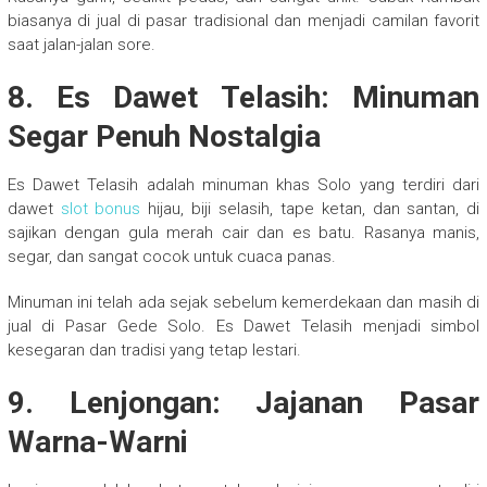
biasanya di jual di pasar tradisional dan menjadi camilan favorit
saat jalan-jalan sore.
8. Es Dawet Telasih: Minuman
Segar Penuh Nostalgia
Es Dawet Telasih adalah minuman khas Solo yang terdiri dari
dawet
slot bonus
hijau, biji selasih, tape ketan, dan santan, di
sajikan dengan gula merah cair dan es batu. Rasanya manis,
segar, dan sangat cocok untuk cuaca panas.
Minuman ini telah ada sejak sebelum kemerdekaan dan masih di
jual di Pasar Gede Solo. Es Dawet Telasih menjadi simbol
kesegaran dan tradisi yang tetap lestari.
9. Lenjongan: Jajanan Pasar
Warna-Warni