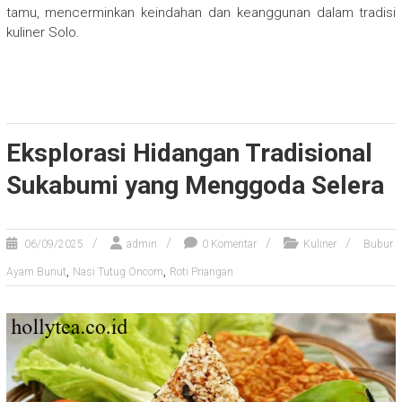
tamu, mencerminkan keindahan dan keanggunan dalam tradisi
kuliner Solo.
Eksplorasi Hidangan Tradisional
Sukabumi yang Menggoda Selera
06/09/2025
admin
0 Komentar
Kuliner
Bubur
,
,
Ayam Bunut
Nasi Tutug Oncom
Roti Priangan