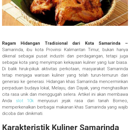
Ragam Hidangan Tradisional dari Kota Samarinda –
Samarinda, ibu kota Provinsi Kalimantan Timur, bukan hanya
dikenal sebagai pusat industri dan perdagangan, tetapi juga
sebagai kota yang menyimpan kekayaan kuliner yang luar biasa.
Di balik hiruk-pikuk aktivitas perkotaan, masyarakat Samarinda
tetap menjaga warisan kuliner yang telah turun-temurun dari
generasi ke generasi. Hidangan khas Samarinda mencerminkan
perpaduan budaya lokal, Melayu, dan Dayak, yang menghasilkan
cita rasa unik dan menggugah selera. Artikel ini akan membawa
Anda
slot 10k
menyusuri jejak rasa dari tanah Borneo,
memperkenalkan berbagai makanan khas Samarinda yang wajib
dicoba dan dinikmati.
Karakteristik Kuliner Samarinda