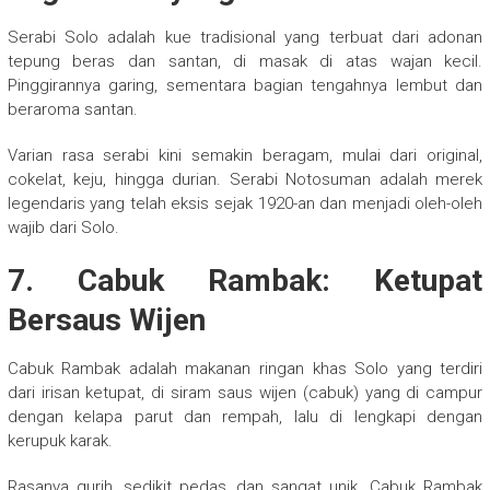
Serabi Solo adalah kue tradisional yang terbuat dari adonan
tepung beras dan santan, di masak di atas wajan kecil.
Pinggirannya garing, sementara bagian tengahnya lembut dan
beraroma santan.
Varian rasa serabi kini semakin beragam, mulai dari original,
cokelat, keju, hingga durian. Serabi Notosuman adalah merek
legendaris yang telah eksis sejak 1920-an dan menjadi oleh-oleh
wajib dari Solo.
7. Cabuk Rambak: Ketupat
Bersaus Wijen
Cabuk Rambak adalah makanan ringan khas Solo yang terdiri
dari irisan ketupat, di siram saus wijen (cabuk) yang di campur
dengan kelapa parut dan rempah, lalu di lengkapi dengan
kerupuk karak.
Rasanya gurih, sedikit pedas, dan sangat unik. Cabuk Rambak